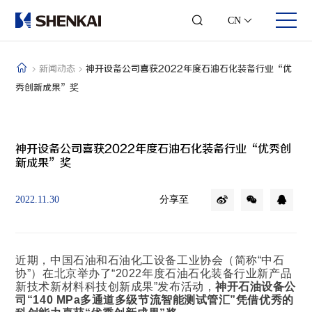
CN
新闻动态
神开设备公司喜获2022年度石油石化装备行业“优
秀创新成果”奖
关于我们
业务领域
投资者关系
人才发展
公司简介
钻修井控
股票信息
合伙人时代
神开设备公司喜获2022年度石油石化装备行业“优秀创
发展历程
井口采油
可视化年报
团队风采
新成果”奖
企业文化
综合录井
投资者交流
员工风采
可持续发展
随钻测控
联系方式
加入我们
企业荣誉
数字测井
分享至
2022.11.30
联系我们
智能钻井
石化仪器
工程服务
近期，中国石油和石油化工设备工业协会（简称“中石
协”）在北京举办了“2022年度石油石化装备行业新产品
新技术新材料科技创新成果”发布活动，
神开石油设备公
司
“140 MPa多通道多级节流智能测试管汇”凭借优秀的