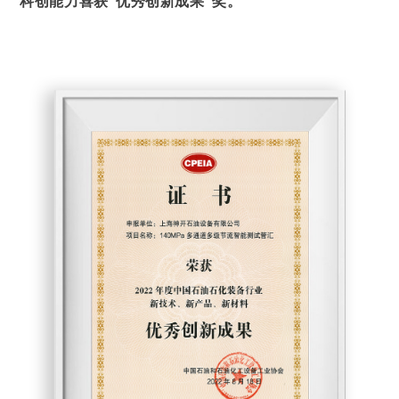
科创能力喜获“优秀创新成果”
奖
。
+86 021-54332841
上海市闵行区浦星公路1769号
版权所有 上海神开石油化工装备股份有限公司
沪ICP备15050775
号-1
网站建设：逐鹿科技
三维动画：昊天罔极