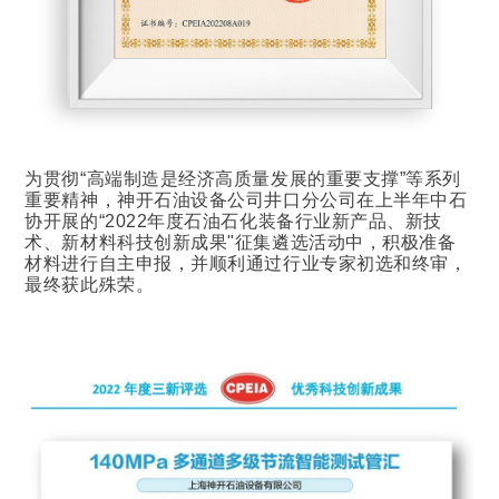
为贯彻“高端制造是经济高质量发展的重要支撑”等系列
重要精神，神开石油设备公司井口分公司在上半年中石
协开展的“2022年度石油石化装备行业新产品、新技
术、新材料科技创新成果"征集遴选活动中，积极准备
材料进行自主申报，并顺利通过行业专家初选和终审，
最终获此殊荣。