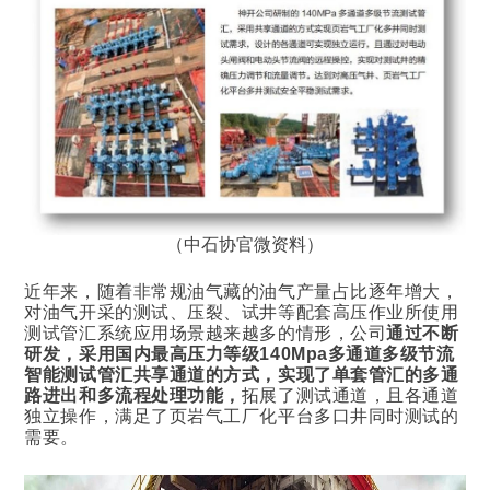
（中石协官微资料）
近年来，随着非常规油气藏的油气产量占比逐年增大，
对油气开采的测试、压裂、试井等配套高压作业所使用
测试管汇系统应用场景越来越多的情形，公司
通过不断
研发，采用国内最高压力等级140Mpa多通道多级节流
智能测试管汇共享通道的方式，实现了单套管汇的多通
路进出和多流程处理功能，
拓展了测试通道，且各通道
独立操作，满足了页岩气工厂化平台多口井同时测试的
需要。