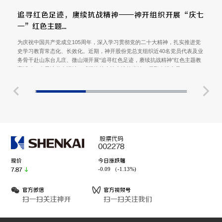
追寻红色足迹，赓续抗战精神——神开组织开展“庆七
一”红色主题...
为庆祝中国共产党成立105周年，深入学习贯彻党的二十大精神，扎实推进党
史学习教育常态化、长效化。近期，神开股份党总支组织近40名党员代表及业
务骨干赴山东台儿庄、微山湖开展“追寻红色足迹，赓续抗战精神”红色主题教
育活动，在寻访革命旧址、感悟抗战史诗中淬炼党性、凝聚奋进力量。
股票代码
002278
现价
今日涨跌幅
-0.09 （-1.13%)
7.87
官方微信
官方视频号
扫一扫关注神开
扫一扫关注我们