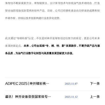
海智信不断探索新方法，将智能算法、云计算等技术与传统油气技术相结合，打造
契合油田现场实际需求的软件产品。目前，公司已经拥有多款自主研发的成果和软
件著作权，持续以技术创新构建行业差异化优势。
此次通过“专精特新”认定，不仅是对神开蓝海智信过往努力的肯定，更是公司未来
发展的新起点。
未来，公司会延续“专、精、特、新”发展路径，不断升级产品与服
务品质，为油气行业数字化转型与高质量发展贡献更大价值。
ADIPEC 2025 | 神开精彩亮相阿布扎比石油展
下一条
2025.11.07
喜讯！神开设备荣获国家级专精特新“小巨人”企业认定
上一条
2025.11.12