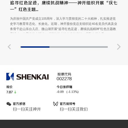
追寻红色足迹，赓续抗战精神——神开组织开展“庆七
一”红色主题...
为庆祝中国共产党成立105周年，深入学习贯彻党的二十大精神，扎实推进党
史学习教育常态化、长效化。近期，神开股份党总支组织近40名党员代表及业
务骨干赴山东台儿庄、微山湖开展“追寻红色足迹，赓续抗战精神”红色主题教
育活动，在寻访革命旧址、感悟抗战史诗中淬炼党性、凝聚奋进力量。
股票代码
002278
现价
今日涨跌幅
-0.09 （-1.13%)
7.87
官方微信
官方视频号
扫一扫关注神开
扫一扫关注我们