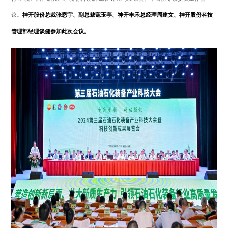
议。
神开股份总裁张恩宇、副总裁寇玉亭、神开丰禾总经理周建文、神开股份科技
管理部经理谈健参加此次会议。
+86 021-54332841
上海市闵行区浦星公路1769号
版权所有 上海神开石油化工装备股份有限公司
沪ICP备15050775
号-1
网站建设：逐鹿科技
三维动画：昊天罔极