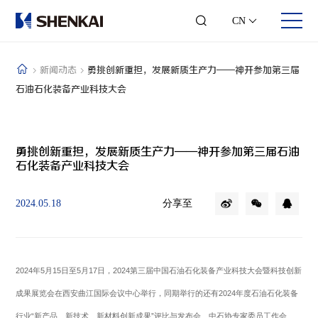
CN
新闻动态
勇挑创新重担，发展新质生产力——神开参加第三届
石油石化装备产业科技大会
关于我们
业务领域
投资者关系
人才发展
公司简介
钻修井控
股票信息
合伙人时代
勇挑创新重担，发展新质生产力——神开参加第三届石油
发展历程
井口采油
可视化年报
团队风采
石化装备产业科技大会
企业文化
综合录井
投资者交流
员工风采
可持续发展
随钻测控
联系方式
加入我们
企业荣誉
数字测井
分享至
2024.05.18
联系我们
智能钻井
石化仪器
工程服务
2024年5月15日至5月17日，2024第三届中国石油石化装备产业科技大会暨科技创新
成果展览会在西安曲江国际会议中心举行，同期举行的还有2024年度石油石化装备
行业“新产品、新技术、新材料创新成果”评比与发布会、中石协专家委员工作会