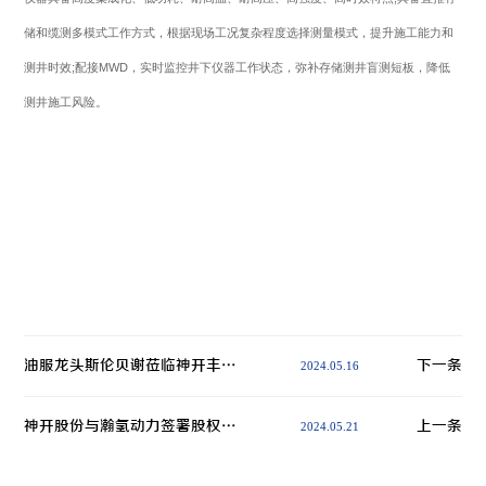
储和缆测多模式工作方式，根据现场工况复杂程度选择测量模式，提升施工能力和
测井时效;配接MWD，实时监控井下仪器工作状态，弥补存储测井盲测短板，降低
测井施工风险。
油服龙头斯伦贝谢莅临神开丰禾参观交流
下一条
2024.05.16
神开股份与瀚氢动力签署股权投资协议，布局新能源
上一条
2024.05.21