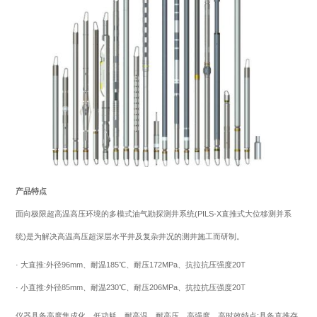
产品特点
面向极限超高温高压环境的多模式油气勘探测井系统(PILS-X直推式大位移测并系
统)是为解决高温高压超深层水平井及复杂井况的测井施工而研制。
· 大直推:外径96mm、耐温185℃、耐压172MPa、抗拉抗压强度20T
· 小直推:外径85mm、耐温230℃、耐压206MPa、抗拉抗压强度20T
仪器具备高度集成化、低功耗、耐高温、耐高压、高强度、高时效特点;具备直推存