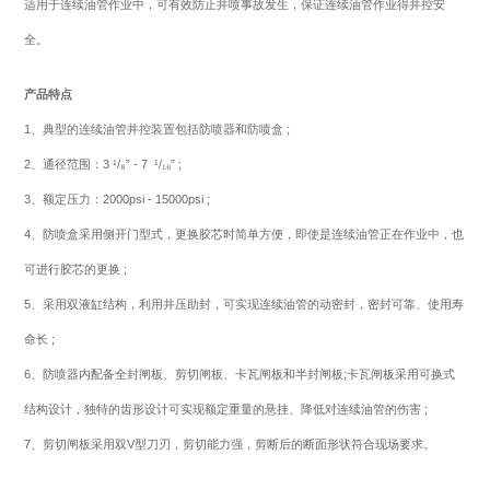
适用于连续油管作业中，可有效防止井喷事故发生，保证连续油管作业得井控安
全。
产品特点
1、典型的连续油管井控装置包括防喷器和防喷盒 ;
2、通径范围：3 ¹/₈” - 7 ¹/₁₆” ;
3、额定压力：2000psi - 15000psi ;
4、防喷盒采用侧开门型式，更换胶芯时简单方便，即使是连续油管正在作业中，也
可进行胶芯的更换 ;
5、采用双液缸结构，利用井压助封，可实现连续油管的动密封，密封可靠、使用寿
命长 ;
6、防喷器内配备全封闸板、剪切闸板、卡瓦闸板和半封闸板;卡瓦闸板采用可换式
结构设计，独特的齿形设计可实现额定重量的悬挂、降低对连续油管的伤害 ;
7、剪切闸板采用双V型刀刃，剪切能力强，剪断后的断面形状符合现场要求。