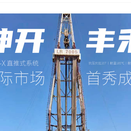
路1769号
P备15050775号-1
网站建设：逐鹿科技
三维动画：昊天罔极