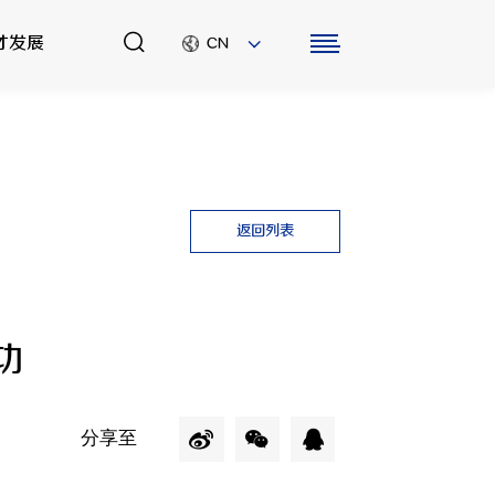
才发展
CN
石化仪器
联系我们
工程服务
人才发展
返回列表
合伙人时代
团队风采
员工风采
功
加入我们
分享至