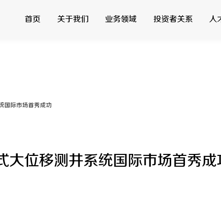
首页
关于我们
业务领域
投资者关系
人
股票信息
发展历程
合伙人时代
综合录井
可视化年报
企业文化
随钻测控
团队风采
可持续发展
数字测井
投资者交流
员工风采
智能钻井
企业荣誉
加入我们
联系方式
业务领域
投资者关系
系统国际市场首秀成功
钻修井控
股票信息
井口采油
可视化年报
综合录井
投资者交流
推式大位移测井系统国际市场首秀成
随钻测控
联系方式
数字测井
智能钻井
石化仪器
工程服务