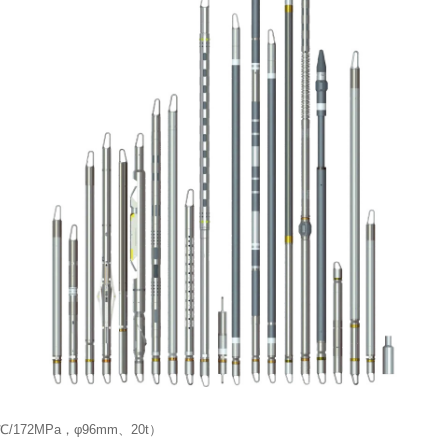
172MPa，φ96mm、20t）