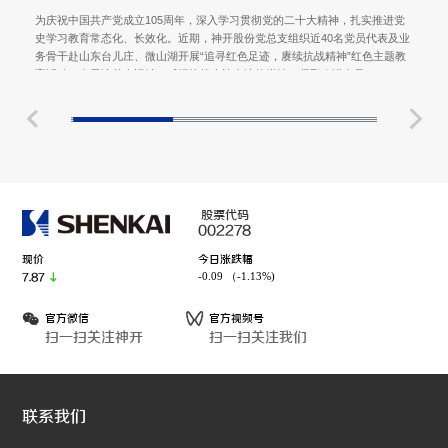
为庆祝中国共产党成立105周年，深入学习贯彻党的二十大精神，扎实推进党
史学习教育常态化、长效化。近期，神开股份党总支组织近40名党员代表及业
务骨干赴山东台儿庄、微山湖开展“追寻红色足迹，赓续抗战精神”红色主题教
育活动，在寻访革命旧址、感悟抗战史诗中淬炼党性、凝聚奋进力量。
股票代码
002278
现价
今日涨跌幅
-0.09 （-1.13%)
7.87
官方微信
官方视频号
扫一扫关注神开
扫一扫关注我们
联系我们