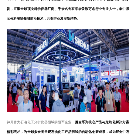
旨，汇聚全球顶尖科学仪器厂商、千余名专家学者及数万名行业专业人士，集中展
示分析测试领域前沿技术，共探行业发展新趋势。
+86 021-54332841
上海市闵行区浦星公路1769号
版权所有 上海神开石油化工装备股份有限公司
沪ICP备15050775
号-1
网站建设：逐鹿科技
三维动画：昊天罔极
神开作为石油化工分析仪器领域的领军企业，
携全系列核心产品与定制化解决方案
精彩亮相，为全球参会者呈现石油化工产品测试的自动化创新成果，成为展会中石