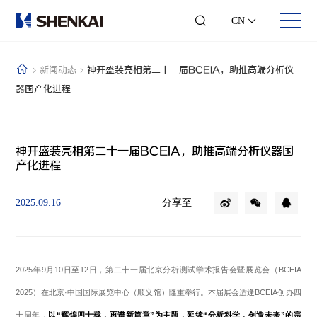
CN
新闻动态
神开盛装亮相第二十一届BCEIA，助推高端分析仪
器国产化进程
关于我们
业务领域
投资者关系
人才发展
公司简介
钻修井控
股票信息
合伙人时代
神开盛装亮相第二十一届BCEIA，助推高端分析仪器国
发展历程
井口采油
可视化年报
团队风采
产化进程
企业文化
综合录井
投资者交流
员工风采
可持续发展
随钻测控
联系方式
加入我们
企业荣誉
数字测井
分享至
2025.09.16
联系我们
智能钻井
石化仪器
工程服务
2025年9月10日至12日，第二十一届北京分析测试学术报告会暨展览会（BCEIA
2025）在北京·中国国际展览中心（顺义馆）隆重举行。本届展会适逢BCEIA创办四
十周年，
以“辉煌四十载，再谱新篇章”为主题，延续“分析科学，创造未来”的宗