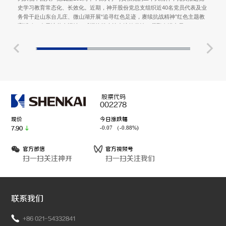
史学习教育常态化、长效化。近期，神开股份党总支组织近40名党员代表及业
务骨干赴山东台儿庄、微山湖开展“追寻红色足迹，赓续抗战精神”红色主题教
育活动，在寻访革命旧址、感悟抗战史诗中淬炼党性、凝聚奋进力量。
股票代码
002278
现价
今日涨跌幅
-0.07 （-0.88%)
7.90
官方微信
官方视频号
扫一扫关注神开
扫一扫关注我们
联系我们
+86 021-54332841