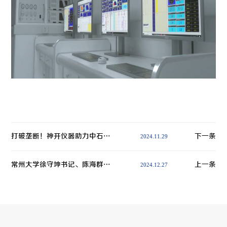
打破垄断！神开仪器助力中石化核心检测设备国产替代
下一条
2024.11.29
常州大学徐守坤书记、陈海群校长一行莅临神开参观考察
上一条
2024.12.27