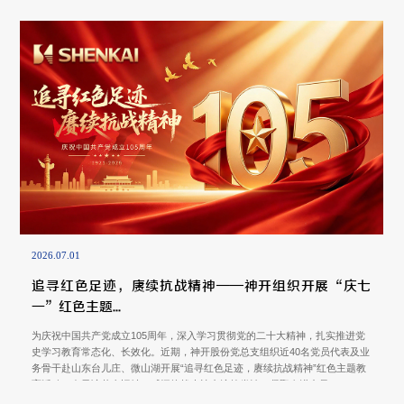
2026.07.01
追寻红色足迹，赓续抗战精神——神开组织开展“庆七
一”红色主题...
为庆祝中国共产党成立105周年，深入学习贯彻党的二十大精神，扎实推进党
史学习教育常态化、长效化。近期，神开股份党总支组织近40名党员代表及业
务骨干赴山东台儿庄、微山湖开展“追寻红色足迹，赓续抗战精神”红色主题教
育活动，在寻访革命旧址、感悟抗战史诗中淬炼党性、凝聚奋进力量。