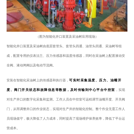
（图为智能化井口装置及采油树应用现场）
智能化井口装置及采油树由底层套管头、套管头四通、油管头四通、采油树等组
成，配置专用的仪表法兰、压力传感器和温度传感器，同时在采油树上配置液动安
全阀、液动闸阀以及电动节流阀。
安装在智能化采油树上的传感器和执行器，
可实时采集温度、压力、油嘴开
度、阀门开关状态和故障信息等数据，及时传输到中心平台中控室
，实现
对生产井口的数字化采集和监测。工作人员在中控室可远程调节油嘴开度、开关阀
门，从而调整井口的作业状态，实现对生产井的智能化控制。整个作业无需工作人
员现场值守，极大降低了人力成本，同时提高了现场维护保养效率，降低了平台运
营成本。