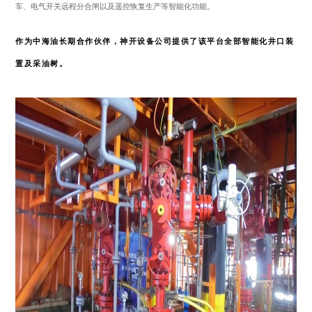
车、电气开关远程分合闸以及遥控恢复生产等智能化功能。
作为中海油长期合作伙伴，神开设备公司提供了该平台全部智能化井口装
置及采油树。
+86 021-54332841
上海市闵行区浦星公路1769号
版权所有 上海神开石油化工装备股份有限公司
沪ICP备15050775
号-1
网站建设：逐鹿科技
三维动画：昊天罔极